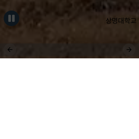
상명대학교
그대, 상명을 원천으로
세상에 솟는 샘물 되어라.
장학
취업
근로
국제
대학원
비교과
상생
전공
공모
교환학생