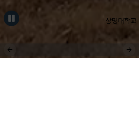
상명대학교
그대, 상명을 원천으로
세상에 솟는 샘물 되어라.
장학
취업
대학원
비교과
상생
공모
국제
근로
등록
수강
연수