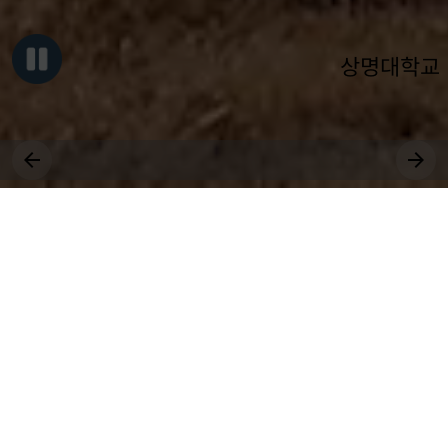
상명대학교
그대, 상명을 원천으로
세상에 솟는 샘물 되어라.
장학
취업
근로
국제
대학원
비교과
상생
전공
공모
교환학생