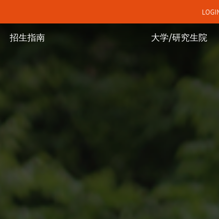
LOGI
招生指南
大学/研究生院
WHY SANGMYUNG
祥明教育理念