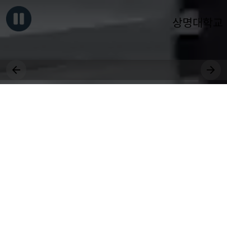
상명대학교
그대, 상명을 원천으로
세상에 솟는 샘물 되어라.
장학
취업
수강
국제
등록
공모
교환학생
근로
대학원
봉사
상생