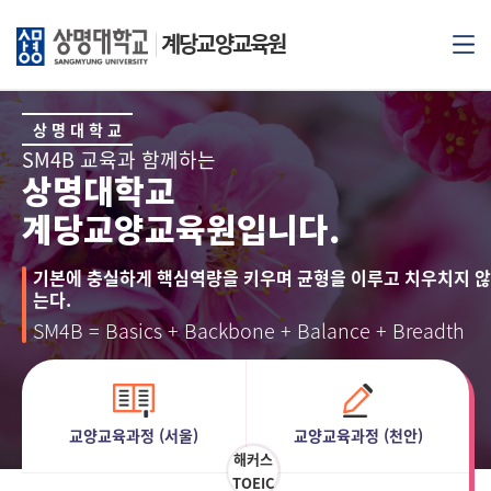
계당교양교육원
상 명 대 학 교
SM4B 교육과 함께하는
상명대학교
계당교양교육원입니다.
기본에 충실하게 핵심역량을 키우며 균형을 이루고 치우치지 않
는다.
SM4B = Basics + Backbone + Balance + Breadth
교양교육과정 (서울)
교양교육과정 (천안)
해커스
TOEIC