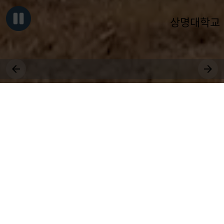
상명대학교
그대, 상명을 원천으로
세상에 솟는 샘물 되어라.
장학
취업
수강
국제
등록
공모
교환학생
근로
대학원
봉사
상생