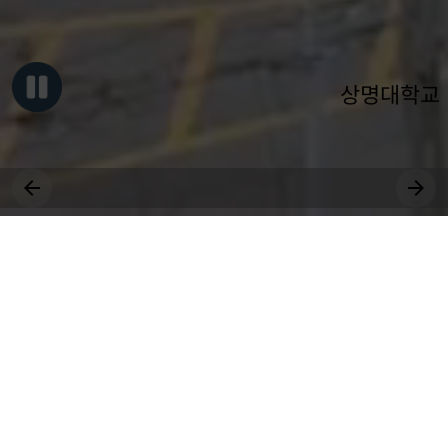
상명대학교
그대, 상명을 원천으로
세상에 솟는 샘물 되어라.
장학
취업
국제
근로
등록
수강