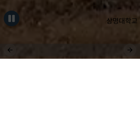
상명대학교
그대, 상명을 원천으로
세상에 솟는 샘물 되어라.
장학
취업
대학원
비교과
상생
공모
국제
근로
등록
수강
연수