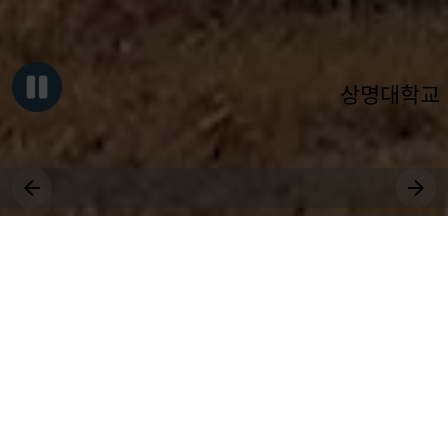
상명대학교
그대, 상명을 원천으로
세상에 솟는 샘물 되어라.
장학
취업
국제
근로
등록
수강