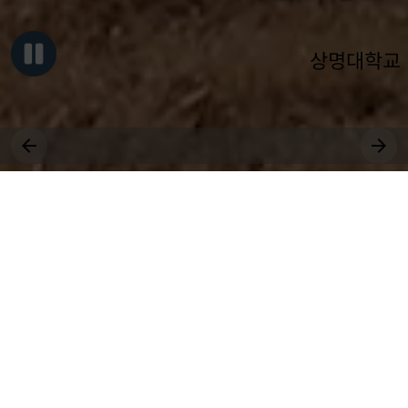
상명대학교
그대, 상명을 원천으로
세상에 솟는 샘물 되어라.
장학
취업
근로
국제
대학원
비교과
상생
전공
공모
교환학생