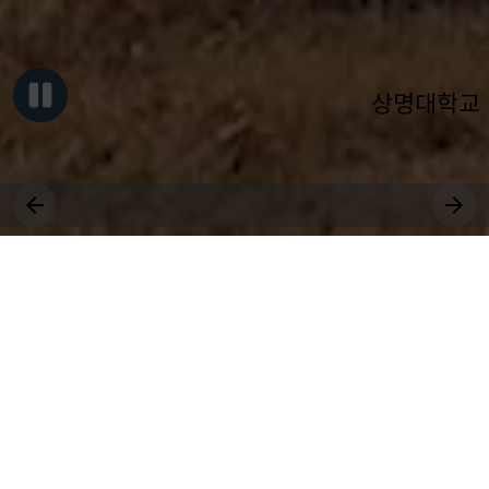
상명대학교
그대, 상명을 원천으로
세상에 솟는 샘물 되어라.
장학
취업
근로
등록
상생
수강