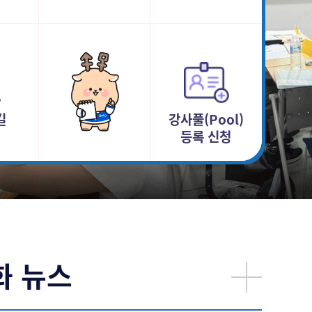
길
강사풀(Pool)
등록 신청
화 뉴스