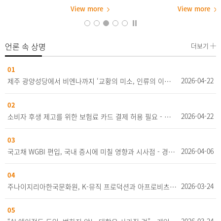
시간을 넘어, 다양한 문화를 이해하고
을 통해 상명대 학생은 물론 지역 청년
View more
View more
원
새로운 환경에서 자신 있게 소통하는
등 미취업 상태인 청년들을 대상으로
고
경험을 쌓는 뜻깊은 배움의 시간이 되
진로·취업 지원 프로그램을 활발히 운영
비
기를 바란다”라고 말했다. 이어 참가 학
하고 있다. 올해 1월에는 이러한 노력을
생들에게는 “실수를 두려워하기보다 적
인정받아 고용노동부·서울특별시·한국
언론 속 상명
더보기
극적으로 표현하며 도전하는 용기를 키
고용정보원이 주관하는 2025년 대학일
우고, 이번 캠프를 통해 새로운 가능성
자리플러스센터 운영 성과 평가에서 4
과 자신감을 발견하길 바란다”라고 격
년 연속 최고 등급인 ‘우수’를 획득했다.
01
해
려했다. 이번 캠프는 종로구가 주관하는
2026-04-22
제주 광양성당에서 비엔나까지 ‘교황의 미소, 인류의 이정표’ - 디지털이미지학과 양종훈 석좌교수
들
‘2026학년도 종로구 여름방학 원어민
영어캠프’ 사업을 통해 진행되며, 우리
대학과 종로구는 17년째 해당 캠프를
02
함께 운영하고 있다. 우리 대학과 종로
2026-04-22
소비자 후생 제고를 위한 보험료 카드 결제 허용 필요 - 경영학부 서지용 교수
구는 앞으로도 지역 주민과의 동반성장
을 위해 협력 체계를 더욱 강화해 나갈
방침이다.
03
2026-04-06
국고채 WGBI 편입, 국내 증시에 미칠 영향과 시사점 - 경영학부 서지용 교수
04
2026-03-24
주나이지리아한국문화원, K-뮤직 프로덕션과 아프로비츠 교류 성료 - 뉴미디어음악학과 이한응 교수
05