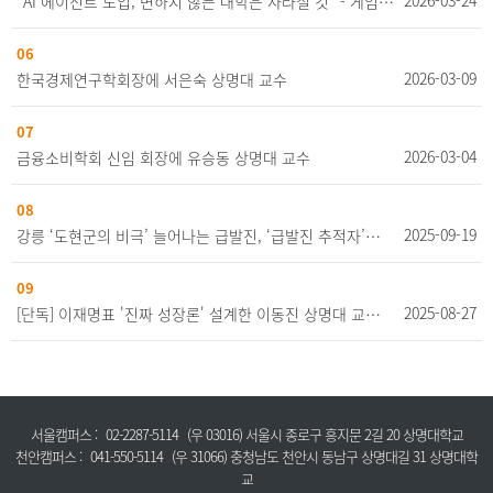
2026-03-24
“AI 에이전트 도입, 변하지 않는 대학은 사라질 것” - 게임전공 장준호 교수
06
2026-03-09
한국경제연구학회장에 서은숙 상명대 교수
07
2026-03-04
금융소비학회 신임 회장에 유승동 상명대 교수
08
2025-09-19
강릉 ‘도현군의 비극’ 늘어나는 급발진, ‘급발진 추적자’는 페달을 지목했다 [세상&] [반주일 글로벌경영학과 교수]
09
2025-08-27
[단독] 이재명표 '진짜 성장론' 설계한 이동진 상명대 교수, 구윤철 부총리 정책보좌관으로
서울캠퍼스 :
02-2287-5114
(우 03016) 서울시 종로구 흥지문 2길 20 상명대학교
천안캠퍼스 :
041-550-5114
(우 31066) 충청남도 천안시 동남구 상명대길 31 상명대학
교