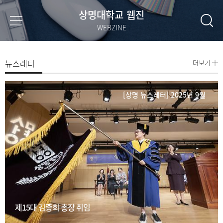
상명대학교 웹진
WEBZINE
뉴스레터
더보기
[상명 뉴스레터] 2025년 9월
제15대 김종희 총장 취임