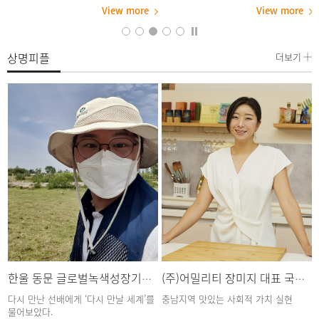
등
퍼스 미래백년관에서 관내 초등학생을
역 거버넌스 업무협약’을 체결했다. 이
View more
View more
진
대상으로 ‘2026 여름방학 원어민 영어
번 협약은 특성화고등학교 맞춤형 진로·
캠프’를 운영한다. 관내 초등학생 105명
취업 교육을 활성화하고 지역사회에 기
이 참가하는 이번 캠프는 종로구 지역
여해 지역 거버넌스를 구축하기 위해
학
주민과 함께 성장하고 지역사회에 기여
추진됐다. 협약식에는 김재호 상명대 취
상명피플
더보기
하려는 취지 아래 종로구와의 협력을
업진로지원팀장과 전휴황 한국미래문
보
기반으로 마련됐다. 본격적인 캠프에 앞
화고등학교장을 비롯해 양 기관 주요
서 레벨 테스트를 실시해 총 7개의 분반
관계자들이 참석했다. 이번 협약에 따라
을 편성하고, 반마다 우수한 원어민 강
상명대 대학일자리본부와 한국미래문
사와 한국인 보조강사를 배치해 양질의
화고등학교는 취업 대상 학생의 역량을
프로그램을 제공한다. 또한, 주제별 영
강화하기 위해 온라인 맞춤형 진로·취업
어 미션 체험 등 놀이 중심의 활동 수업
상담 지원과 교육 프로그램 공동 운영
요
을 통해 학생들이 영어를 즐겁게 배우
등의 영역에서 협력을 이어나갈 계획이
고 실력을 효과적으로 높일 수 있도록
다. 또한, 취업에 관한 정보를 공유하고
한다. 한편, 지난 25일에는 서울캠퍼스
지역사회에 기여하기 위한 다양한 활동
강
아트센터에서 이번 캠프의 개회식과 오
을 펼쳐 양 기관의 상호발전을 도모할
리엔테이션이 진행됐다. 김종희 총장과
예정이다. 정동화 본부장은 “이번 협약
유찬종 종로구청장을 비롯한 각 기관
을 계기로 지역 내 특성화고와의 연계
고
주요 관계자들도 개회식에 참석해 캠프
를 확대해 나갈 것”이라며, “지역 청년
의 성공적인 운영을 기원하고 격려를
들의 진로 및 취업 준비를 적극적으로
센
전했다. 김종희 총장은 “상명대와 종로
지원해 대학의 사회적 책임을 다할 수
구가 함께 다양한 교육 프로그램을 꾸
있도록 지속 노력하겠다”라고 전했다.
한울 동문 글로벌녹색성장기구 세네갈사무소
(주)어밀리티 장미지 대표 국제개발평가센터 전)연구원
준히 운영해 온 것은 지역사회와 함께
한편, 상명대 대학일자리본부는 고용노
바
배우고 미래를 준비하기 위한 것”이라
동부가 주관하는 대학일자리플러스센
다시 만난 선배에게 ‘다시 만날 세계’를
충남지역 맛있는 사회적 가치 실현
며, “이번 캠프가 단순히 영어를 배우는
터와 일자리 첫걸음 보장센터 사업 등
물어보았다.