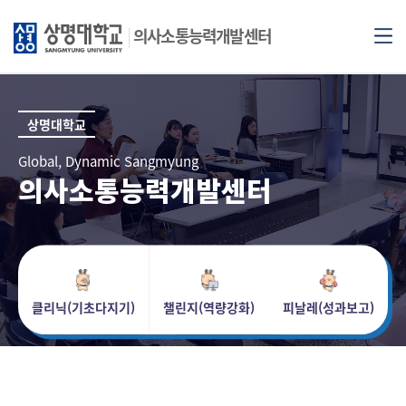
의사소통능력개발센터
상명대학교
Global, Dynamic Sangmyung
의사소통능력개발센터
클리닉(기초다지기)
챌린지(역량강화)
피날레(성과보고)