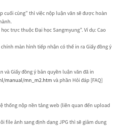
p cuối cùng” thì việc nộp luận văn sẽ được hoàn
thành.
o học trực thuộc Đại học Sangmyung”. Ví dụ: Cao
hính màn hình tiếp nhận có thể in ra Giấy đồng ý
n và Giấy đồng ý bản quyền luận văn đã in
html/manual/mn_m2.htm
và phần Hỏi đáp [FAQ]
hệ thống nộp nền tảng web (liên quan đến upload
ôi file ảnh sang định dạng JPG thì sẽ giảm dung