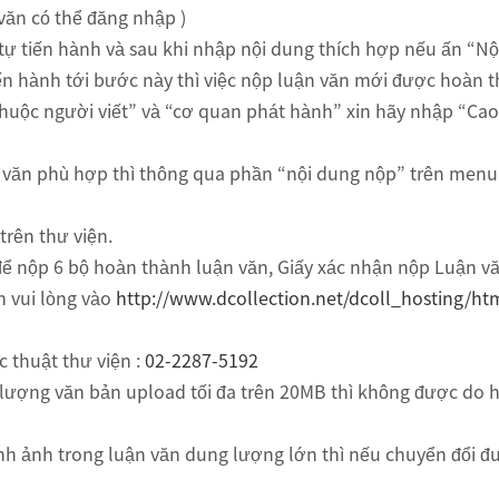
văn có thể đăng nhập )
ự tiến hành và sau khi nhập nội dung thích hợp nếu ấn “Nộ
iến hành tới bước này thì việc nộp luận văn mới được hoàn 
 thuộc người viết” và “cơ quan phát hành” xin hãy nhập “Ca
văn phù hợp thì thông qua phần “nội dung nộp” trên menu c
trên thư viện.
để nộp 6 bộ hoàn thành luận văn, Giấy xác nhận nộp Luận vă
n vui lòng vào
http://www.dcollection.net/dcoll_hosting/
c thuật thư viện :
02-2287-5192
 lượng văn bản upload tối đa trên 20MB thì không được do 
ình ảnh trong luận văn dung lượng lớn thì nếu chuyển đổi đu