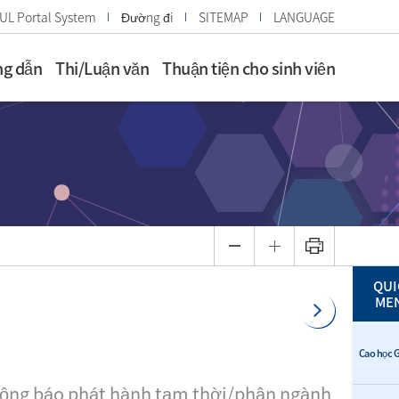
UL Portal System
Đường đi
SITEMAP
LANGUAGE
g dẫn
Thi/Luận văn
Thuận tiện cho sinh viên
QUI
ME
Cao học G
ông báo phát hành tạm thời/phân ngành