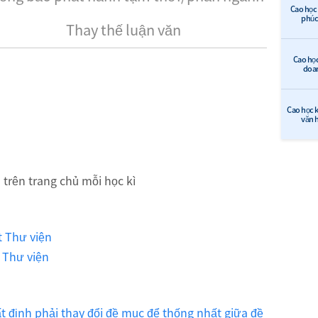
Cao học 
phúc 
Thay thế luận văn
Cao học
doa
Cao học k
văn 
trên trang chủ mỗi học kì
t Thư viện
t Thư viện
 định phải thay đổi đề mục để thống nhất giữa đề