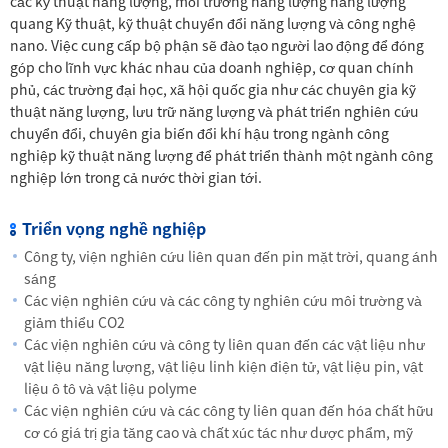
các kỹ thuật năng lượng, môi trường năng lượng năng lượng
quang Kỹ thuật, kỹ thuật chuyển đổi năng lượng và công nghệ
nano. Việc cung cấp bộ phận sẽ đào tạo người lao động để đóng
góp cho lĩnh vực khác nhau của doanh nghiệp, cơ quan chính
phủ, các trường đại học, xã hội quốc gia như các chuyên gia kỹ
thuật năng lượng, lưu trữ năng lượng và phát triển nghiên cứu
chuyển đổi, chuyên gia biến đổi khí hậu trong ngành công
nghiệp kỹ thuật năng lượng để phát triển thành một ngành công
nghiệp lớn trong cả nước thời gian tới.
Triển vọng nghề nghiệp
Công ty, viện nghiên cứu liên quan đến pin mặt trời, quang ánh
sáng
Các viện nghiên cứu và các công ty nghiên cứu môi trường và
giảm thiểu CO2
Các viện nghiên cứu và công ty liên quan đến các vật liệu như
vật liệu năng lượng, vật liệu linh kiện điện tử, vật liệu pin, vật
liệu ô tô và vật liệu polyme
Các viện nghiên cứu và các công ty liên quan đến hóa chất hữu
cơ có giá trị gia tăng cao và chất xúc tác như dược phẩm, mỹ