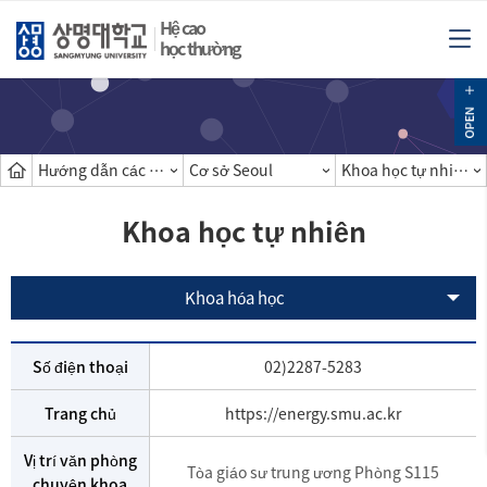
Hệ cao
học thường
Hướng dẫn các khoa
Cơ sở Seoul
Khoa học tự nhiên
Khoa học tự nhiên
Khoa hóa học
Số điện thoại
02)2287-5283
Trang chủ
https://energy.smu.ac.kr
Vị trí văn phòng
Tòa giáo sư trung ương Phòng S115
chuyên khoa