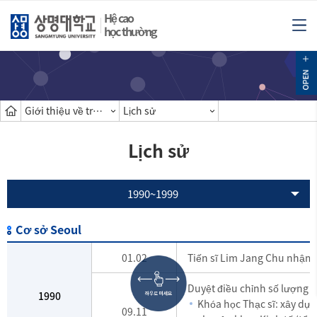
Hệ cao
học thường
Giới thiệu về trường cao học
Lịch sử
Lịch sử
1990~1999
Cơ sở Seoul
01.02
Tiến sĩ Lim Jang Chu nhậm 
Duyệt điều chỉnh số lượng 
1990
Khóa học Thạc sĩ: xây dự
09.11