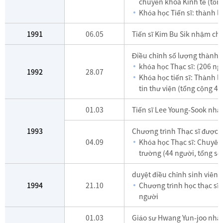
chuyên khoa Kinh tế (tổn
Khóa học Tiến sĩ: thành 
1991
06.05
Tiến sĩ Kim Bu Sik nhậm chứ
Điều chỉnh số lượng thành 
khóa học Thạc sĩ: (206 ng
1992
28.07
Khóa học tiến sĩ: Thành l
tin thư viện (tổng cộng 45
01.03
Tiến sĩ Lee Young-Sook nhậ
1993
Chương trình Thạc sĩ được đ
04.09
Khóa học Thạc sĩ: Chuyên
trường (44 người, tổng số
duyệt điều chỉnh sinh viên 
1994
21.10
Chương trình học thạc sĩ:
người
01.03
Giáo sư Hwang Yun-joo nhậm