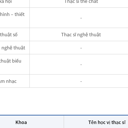
xã hội
Thạc sĩ thể chất
hình – thiết
-
thuật số
Thạc sĩ nghệ thuật
 nghệ thuật
-
thuật biểu
-
âm nhạc
-
Khoa
Tên học vị thạc sĩ