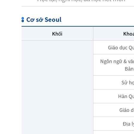
Cơ sở Seoul
Khối
Kho
Giáo dục Q
Ngôn ngữ & vă
Bản
Sử h
Hàn Q
Giáo d
Địa l