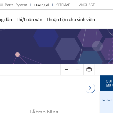
UL Portal System
Đường đi
SITEMAP
LANGUAGE
g dẫn
Thi/Luận văn
Thuận tiện cho sinh viên
QUI
ME
Cao học G
Lễ trao bằng