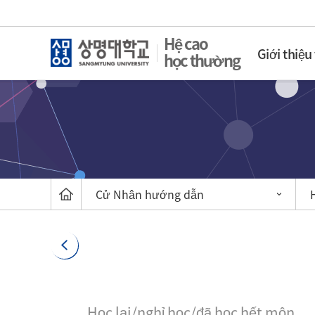
Hệ cao
Giới thiệu
học thường
Cử Nhân hướng dẫn
Học lại/nghỉ học/đã học hết môn