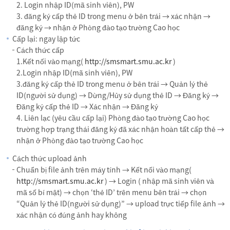
2. Login nhập ID(mã sinh viên), PW
3. đăng ký cấp thẻ ID trong menu ở bên trái → xác nhận →
đăng ký → nhận ở Phòng đào tạo trường Cao học
Cấp lại: ngay lập tức
Cách thức cấp
1.Kết nối vào mạng(
http://smsmart.smu.ac.kr
)
2.Login nhập ID(mã sinh viên), PW
3.đăng ký cấp thẻ ID trong menu ở bên trái → Quản lý thẻ
ID(người sử dụng) → Dừng/Hủy sử dụng thẻ ID → Đăng ký →
Đăng ký cấp thẻ ID → Xác nhận → Đăng ký
4. Liên lạc (yêu cầu cấp lại) Phòng đào tạo trường Cao học
trường hợp trạng thái đăng ký đã xác nhận hoàn tất cấp thẻ →
nhận ở Phòng đào tạo trường Cao học
Cách thức upload ảnh
Chuẩn bị file ảnh trên máy tính → Kết nối vào mạng(
http://smsmart.smu.ac.kr
) → Login ( nhập mã sinh viên và
mã số bí mật) → chọn ‘thẻ ID’ trên menu bên trái → chọn
“Quản lý thẻ ID(người sử dụng)” → upload trực tiếp file ảnh →
xác nhận có đúng ảnh hay không