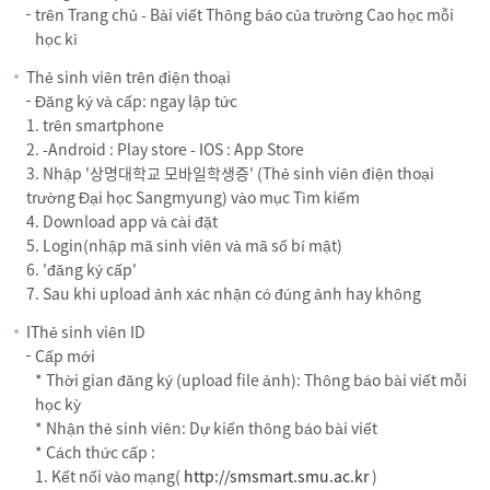
trên Trang chủ - Bài viết Thông báo của trường Cao học mỗi
học kì
Thẻ sinh viên trên điện thoại
Đăng ký và cấp: ngay lập tức
1. trên smartphone
2. -Android : Play store - IOS : App Store
3. Nhập '상명대학교 모바일학생증' (Thẻ sinh viên điện thoại
trường Đại học Sangmyung) vào mục Tìm kiếm
4. Download app và cài đặt
5. Login(nhập mã sinh viên và mã số bí mật)
6. 'đăng ký cấp'
7. Sau khi upload ảnh xác nhận có đúng ảnh hay không
IThẻ sinh viên ID
Cấp mới
* Thời gian đăng ký (upload file ảnh): Thông báo bài viết mỗi
học kỳ
* Nhận thẻ sinh viên: Dự kiến thông báo bài viết
* Cách thức cấp :
1. Kết nối vào mạng(
http://smsmart.smu.ac.kr
)