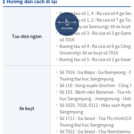
Hướng dẫn cách đi lại
Đường tàu số 1, 4 : Ra cửa số 4 ga Seo
Đường tàu số 1, 2 : Ra cửa số 7 ga Tòa 
đối diện Trụ sở Samsung): Đi xe buýt 
Đường tàu số 3 : Ra cửa số 3 ga Gyeon
Tàu điện ngầm
số 7016
Đường tàu số 4 : Ra cửa số 6 ga Cổ
University): Đi xe buýt số 7016
Đường tàu số 5 : Ra cửa số 2 ga Gwan
Số 7016 : Ga Mapo - Ga Namyeong - 
Trường Đại học Sangmyung
Số 110 : Vòng xuyến Sinchon - Cổng 
Số 153 : Bệnh viện Boramae - Tòa nhà
học Sangmyung - Jeongneung - Uido
Số 1020, 7018, 0212 : Hiệu sách Kyo
Xe buýt
Sangmyung
Số 1711 : Ga Seoul - Tòa Thị chính(Ci
Trường Đại học Sangmyung
Số 7022 : Ga Seoul - Chợ Namdaemun