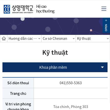
Hệ cao
học thường
Hướng dẫn các khoa
Cơ sở Cheonan
Kỹ thuật
Kỹ thuật
Khoa phần mềm
Số điện thoại
041)550-5363
Trang chủ
Vị trí văn phòng
Tòa chính, Phòng 303
chuyên khoa