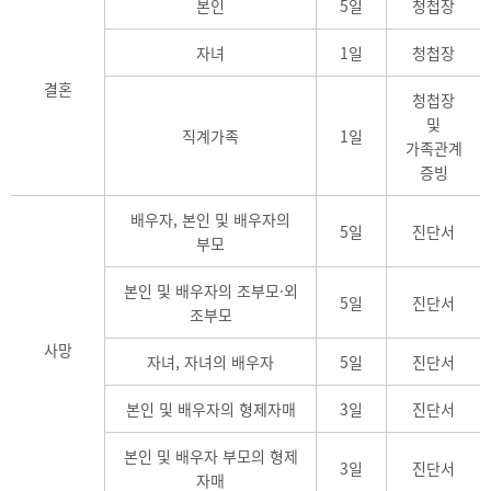
본인
5일
청첩장
자녀
1일
청첩장
결혼
청첩장
및
직계가족
1일
가족관계
증빙
배우자, 본인 및 배우자의
5일
진단서
부모
본인 및 배우자의 조부모·외
5일
진단서
조부모
사망
자녀, 자녀의 배우자
5일
진단서
본인 및 배우자의 형제자매
3일
진단서
본인 및 배우자 부모의 형제
3일
진단서
자매