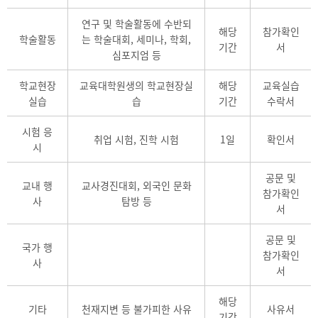
연구 및 학술활동에 수반되
해당
참가확인
학술활동
는 학술대회, 세미나, 학회,
기간
서
심포지엄 등
학교현장
교육대학원생의 학교현장실
해당
교육실습
실습
습
기간
수락서
시험 응
취업 시험, 진학 시험
1일
확인서
시
공문 및
교내 행
교사경진대회, 외국인 문화
참가확인
사
탐방 등
서
공문 및
국가 행
참가확인
사
서
해당
기타
천재지변 등 불가피한 사유
사유서
기간