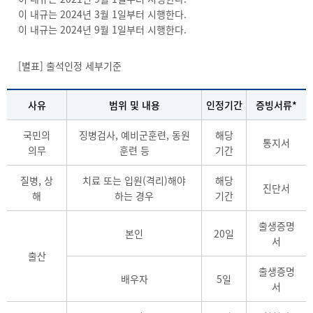
이 내규는 2024년 3월 1일부터 시행한다.
이 내규는 2024년 9월 1일부터 시행한다.
[별표] 출석인정 세부기준
사유
범위 및 내용
인정기간
증빙서류*
국민의
징병검사, 예비군훈련, 동원
해당
통지서
의무
훈련 등
기간
질병, 상
치료 또는 입원(격리)해야
해당
진단서
해
하는 경우
기간
출생증명
본인
20일
서
출산
출생증명
배우자
5일
서