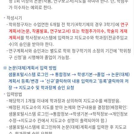
정 1회 이상의 논문(작품, 연구보고서)지도를 하여야 한다. 단, 학점추
가 이수자는 예외로 한다.
작성시기
학위청구자는 수업연한 6개월 전 학기(4학기제의 경우 3학기)에
연구
계획서(논문, 작품발표, 연구보고서) 또는 학점추가이수, 학술지 게재
계획서
를 학사정보시스템에 입력하고 지도교수와 학과장(전공주임교
수)의 승인을 받아야 한다.
연구계획서와 승인과는 별도로 학위 청구학기의 소정의 기간에 '학위청
구 신청'을 시행해야 졸업이 가능함.
논문(대체)계획서 입력 방법
샘물포털시스템 로그인 → 통합정보 → 학생기본
→
졸업 → 논문(대체)
계획서 등록/변경 → '신규'클릭하여 내용 입력하고 '등록'클릭하여 저
장 → 지도교수 및 학과장께 승인 요청
입력방법
해당학기 1개월 이내에 학과장과 상의하여 지도교수를 배정받음.
배정된 지도교수의 지도를 받아 논제와 연구내용을 결정함(배정확인:
샘물포털시스템 로그인→통합정보→학생기본→학적정보→개인정보
수정→지도교수 칸에서 지도교수 성명이 출력되어야 함.)
샘물포털시스템에 로그인하여 논문(대체)계획서를 입력한 후 지도교
수, 학과장께 승인 요청함.