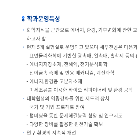
학과운영특성
화학지식을 근간으로 에너지, 환경, 기후변화에 관한 
하고자 함
현재 5개 실험실로 운영되고 있으며 세부전공은 다음과
표면물리화학에 기반한 광촉매, 열촉매, 흡착제 등의
에너지저장소재, 전해액, 전기분석화학
전이금속 촉매 및 반응 메커니즘, 계산화학
에너지,환경용 고분자소재
미세조류를 이용한 바이오 리파이너리 및 환경 공학
대학원생의 역량강화를 위한 제도적 장치
국가 및 기업 프로젝트 참여
랩미팅을 통한 문제해결능력 함양 및 연구지도
댜양한 장비를 활용한 원천기술 확보
연구 환경의 지속적 개선