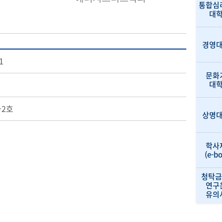
통합심
대
경영
1
문화
대
-2호
상명
학사
(e-b
청탁금
연구
유의