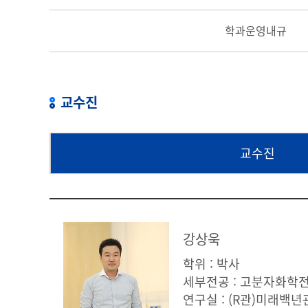
학과운영내규
교수진
교수진