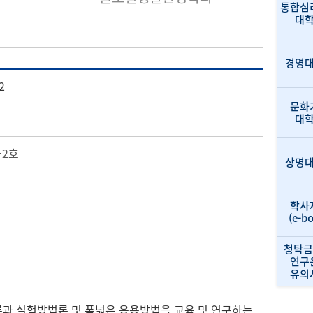
통합심
대
경영
2
문화
대
-2호
상명
학사
(e-b
청탁금
연구
유의
론과 실험방법론 및 폭넓은 응용방법을 교육 및 연구하는