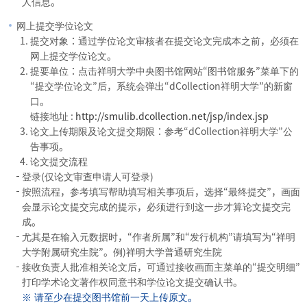
人信息。
网上提交学位论文
提交对象：通过学位论文审核者在提交论文完成本之前，必须在
网上提交学位论文。
提要单位：点击祥明大学中央图书馆网站“图书馆服务”菜单下的
“提交学位论文”后，系统会弹出“dCollection祥明大学”的新窗
口。
链接地址 :
http://smulib.dcollection.net/jsp/index.jsp
论文上传期限及论文提交期限：参考“dCollection祥明大学”公
告事项。
论文提交流程
登录(仅论文审查申请人可登录)
按照流程，参考填写帮助填写相关事项后，选择“最终提交”，画面
会显示论文提交完成的提示，必须进行到这一步才算论文提交完
成。
尤其是在输入元数据时，“作者所属”和“发行机构”请填写为“祥明
大学附属研究生院”。例)祥明大学普通研究生院
接收负责人批准相关论文后，可通过接收画面主菜单的“提交明细”
打印学术论文著作权同意书和学位论文提交确认书。
请至少在提交图书馆前一天上传原文。