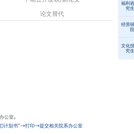
福利
究
论文替代
经营
文化
究
系办公室。
)计划书”→打印→提交相关院系办公室