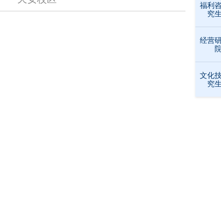
福利
究
经营
文化
究