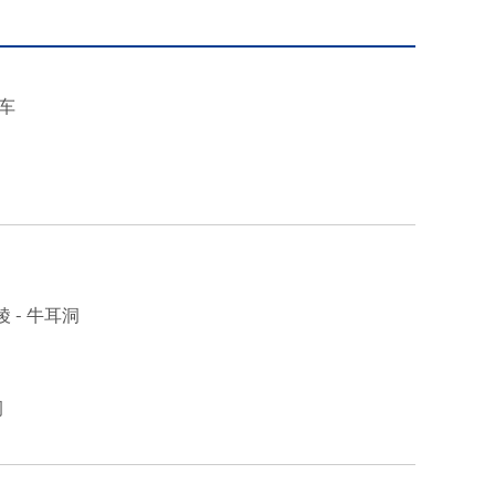
交车
陵 - 牛耳洞
洞