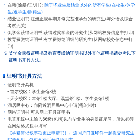
在籍(除籍)证明书 :
除了毕业生及结业以外的所有学生(在校生/休学
生/退学生/除籍生)
结业证明书:注册正规学期并修完基准学分的研究生(与外语及综合
考试无关)
奖学金获得证明书:获得过奖学金的研究生(从网站校务信息中打印)
教育费缴纳证明书:有学费缴纳明细的研究生(从网站校务信息中打
印)
奖学金获得证明书及教育费缴纳证明书以外其他证明书请参考以下
证明书开具方法。
证明书开具方法
证明书开具机
首尔校区：学生会馆3楼
天安校区：本馆1楼大厅、溪堂馆1楼、学生会馆1楼
洞居民中心：向附近洞居民中心申请(需3小时)
网络证明书:可从网上开具证明书
电算系统中未输入86级(包括)以前毕业生的身份证尾号，所以必须
在网站格式栏中填写
《学籍簿记载事项更正申请书》，连同户口复印件一起提交研究生
院教学组，修改学籍后开具证明书。