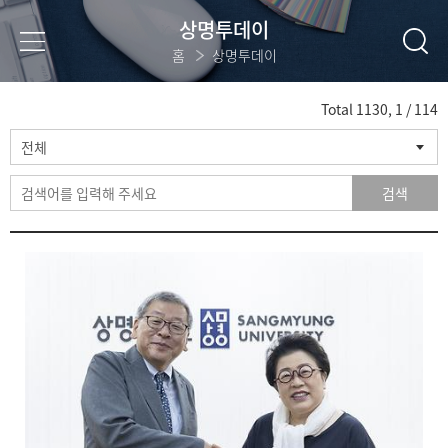
상명투데이
홈
상명투데이
색
Total
1130
,
1
/ 114
전체
어
검색