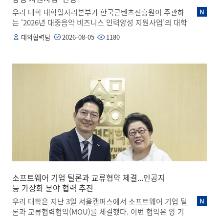
학’이라는 비전 아래 미래 사회가 요구하는 창의융합형 인
우리 대학 대학일자리본부가 한국콘텐츠진흥원이 주관하
재를 양성하기 위해 교육 혁신을 거듭하고 있다”라며, “실
는 ‘2026년 대중음악 비즈니스 인력양성 지원사업’의 대학
무 중심 교육으로 지역사회에 기여하려는 아나부키 칼리
과정 운영기관으로 선정됐다. 이번 사업은 대중음악 산업
대외협력팀
2026-08-05
1180
지 그룹의 철학에 깊이 공감하며, 이번 협약을 통해 양 기
진출을 희망하는 청년들에게 직무교육과 기업 인턴십 기
관이 함께 새로운 가능성을 열어가기를 기대한다”라고 밝
회를 제공하고, 산업 현장에서 요구하는 실무형 인재를 양
혔다.
성하기 위해 마련됐다. 상명대는 ‘엔터핏(Enterfit)’ 프로
그램을 통해 교육생 30명을 선발하고, 대중음악 비즈니스
분야 현업 전문가가 참여하는 집중교육과 4개월간의 기업
인턴십을 운영할 예정이다. 교육과정은 ▲음원 유통 및 음
악 마케팅 ▲A&R과 신인 개발 ▲팬덤·데이터 마케팅 ▲공
연 비즈니스 ▲콘텐츠 제작 ▲글로벌 비즈니스 및 지식재
산권 등 대중음악 산업의 핵심 직무를 중심으로 구성된다.
특히, 참여기업이 교육생 선발과 면접, 직무 매칭 과정에
직접 참여하며, 교육생의 적성과 희망 직무를 고려해 인턴
십 기업을 연계하는 현장 밀착형 방식으로 운영된다. 상명
대는 교육과 인턴십 이후에도 교육생을 대상으로 취업 상
담과 채용 연계, 포트폴리오 관리 등을 지속적으로 지원할
소프트웨어 기업 틸론과 교류협약 체결...인공지
계획이다. 김종희 총장은 “이번 사업 선정은 상명대의 문
능 가상화 분야 협력 추진
화예술 교육 역량과 체계적인 취업 지원 시스템을 대중음
우리 대학은 지난 3일 서울캠퍼스에서 소프트웨어 기업 틸
악 산업 현장과 연결하는 의미 있는 성과”라면서, “교육생
론과 교류협력협약(MOU)를 체결했다. 이번 협약은 양 기
들이 현장에서 요구하는 실무역량을 갖추고 취업과 창업