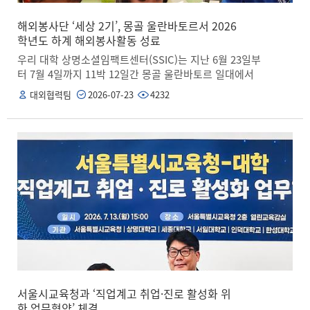
김종희 총장은 “대학은 미래를 준비하는 곳, 기업은 그 미
래를 현실로 만들어가는 곳”이라며, “세계적 기업 암웨이
해외봉사단 ‘세상 2기’, 몽골 울란바토르서 2026
와의 협력은 미래 산업의 변화에 발맞춰 함께 나아갈 수 있
학년도 하계 해외봉사활동 성료
는 뜻깊은 발걸음이 될 것”이라고 밝혔다. 조해 암웨이 상
우리 대학 상명소셜임팩트센터(SSIC)는 지난 6월 23일부
무는 “상명대의 우수한 연구 역량과 암웨이의 글로벌 네트
터 7월 4일까지 11박 12일간 몽골 울란바토르 일대에서
워크를 결합해 의미 있는 결과물을 만들겠다”라고 말했다.
하계 해외봉사활동을 성공적으로 마쳤다. 몽골 울란바토
대외협력팀
2026-07-23
4232
한편, 건강기능식품 브랜드 ‘뉴트리라이트’와 스킨케어 브
르 10번 국립학교 등에서 진행된 이번 봉사활동은 국제사
랜드 ‘아티스트리’ 등을 운영하는 것으로도 잘 알려진 암웨
회 공헌을 통해 글로벌 대학으로서의 가치를 실현하고, 국
이는 전 세계 100여 개 국가 및 지역에 진출해 글로벌 푸드
경을 넘어 인류애를 실천하는 글로벌 인재를 양성하고자
테크 분야를 선도하고 있다. 또한, 국내 물류 허브를 활용
기획됐다. 이번 해외봉사단 ‘세상 2기’는 서울·천안 양 캠
해 우수 중소기업의 기술개발과 판로 확대를 지원하고 있
퍼스에서 각각 16명의 재학생이 참여했으며, 교직원 4명
으며, 한국암웨이 미래재단을 통해 아동·청소년 및 소외계
을 포함해 총 36명 규모로 구성됐다. 봉사단은 현지에서
층 권익 증진에도 기여하고 있다.
▲교육봉사 ▲노력봉사 ▲기타 교류 등 세 가지 분야로 나
누어 다채로운 프로그램을 진행했다. 먼저, 교육봉사에서
는 10번 국립학교 초등학생을 대상으로 식품·영양, 보건·
위생, 체육, 미술, 환경·정서, 한국어, 문화교류 등 다양한
영역에서 체험 및 실습 위주의 교육을 제공했다. 특히, 상
명대의 특성화 전공을 현지 환경 및 수요에 맞춰 교육 내용
을 구성해 교육 효과와 의미를 높였다. 노력봉사는 현지 생
태계 복원과 기후 위기에 대응을 위한 나무 심기 활동과 쾌
서울시교육청과 ‘직업계고 취업·진로 활성화 위
적한 학교·마을 환경 조성을 위한 노후 시설 개선 및 플로
한 업무협약’ 체결