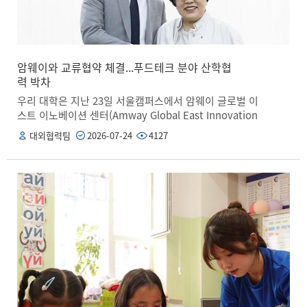
을 도모할 예정이다. 정동화 본부장은 “이번 협약을 계기
로 지역 내 특성화고와의 연계를 확대해 나갈 것”이라며,
“지역 청년들의 진로 및 취업 준비를 적극적으로 지원해
대학의 사회적 책임을 다할 수 있도록 지속 노력하겠다”라
고 전했다. 한편, 상명대 대학일자리본부는 고용노동부가
암웨이와 교류협약 체결...푸드테크 분야 산학협
주관하는 대학일자리플러스센터와 일자리 첫걸음 보장센
력 박차
터 사업 등을 통해 상명대 학생은 물론 지역 청년 등 미취
우리 대학은 지난 23일 서울캠퍼스에서 암웨이 글로벌 이
업 상태인 청년들을 대상으로 진로·취업 지원 프로그램을
스트 이노베이션 센터(Amway Global East Innovation
활발히 운영하고 있다. 올해 1월에는 이러한 노력을 인정
Center)와 교류협력협약(MOU)을 체결하고 푸드테크 분
대외협력팀
2026-07-24
4127
받아 고용노동부·서울특별시·한국고용정보원이 주관하는
야 산학협력 활성화 방안을 논의했다. 이번 협약은 양 기관
2025년 대학일자리플러스센터 운영 성과 평가에서 4년 연
이 청년취업사관학교를 공동으로 추진하고 푸드테크 융합
속 최고 등급인 ‘우수’를 획득했다.
지원센터 구축·운영 등에서 힘을 모아 푸드테크 분야 산학
협력에 박차를 가하기 위해 추진됐다. 협약식에는 김종희
상명대 총장과 조해 암웨이 R&D 상무를 비롯해 양 기관
주요 관계자들이 참석했다. 이번 협약에 따라 양 기관은
▲청년취업사관학교 운영 및 교육 프로그램 공동 추진 ▲
푸드테크 융합지원센터 구축 및 운영을 위한 상호 협력 ▲
산학협력 교육 프로그램 운영 ▲전문인력 양성 및 취·창업
연계 프로그램 운영 등의 영역에서 상호 협력을 이어갈 예
정이다. 또한, 상명대는 이를 계기로 푸드테크 외의 다양한
산업 분야에서도 산학협력 활성화에 나선다는 구상이다.