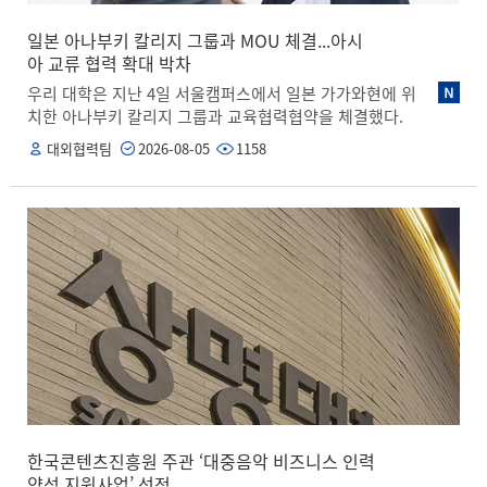
일본 아나부키 칼리지 그룹과 MOU 체결...아시
아 교류 협력 확대 박차
우리 대학은 지난 4일 서울캠퍼스에서 일본 가가와현에 위
치한 아나부키 칼리지 그룹과 교육협력협약을 체결했다.
아나부키 칼리지 그룹은 일본 주고쿠·시코쿠 지역을 중심
대외협력팀
2026-08-05
1158
으로 다양한 직업교육기관을 운영하는 종합 교육그룹이
다. IT·비즈니스, 디자인·게임, 미용, 자동차정비 등 다양한
산업 현장에서 요구하는 실무 능력과 전문 자격을 갖춘 인
재 양성을 주된 교육목표로 삼고 있다. 이번 협약은 양 기
관이 한국과 일본 전역을 넘나드는 인적 교류를 활성화하
고 공동 연구 추진 및 학술 정보 교환 등의 영역에서 힘을
모으기 위해 마련됐다. 협약식에는 김종희 상명대 총장과
오히라 야스요시 아나부키 칼리지 그룹 최고운영책임자
(COO)를 비롯해 양 기관 주요 관계자들이 참석했다. 이번
협약에 따라 양 기관은 ▲교원 및 연구자 교류 ▲편입생
및 교환학생 등의 학생 교류 ▲단기연수단 파견 ▲공동 연
구 및 각종 학술 정보 교환 등의 영역에서 교육 협력을 추
진할 예정이다. 또한, 학부 편입학 시 혜택을 제공하거나
교환학생을 초청하는 등 더욱 폭넓은 범위에서 교류를 이
한국콘텐츠진흥원 주관 ‘대중음악 비즈니스 인력
어갈 방침이다. 김종희 총장은 “상명대는 ‘AI창의융합대
양성 지원사업’ 선정