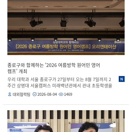
홍보부장과 우리대학 정동화 대학일자리본부장, 유재필
대학일자리플러스센터장, 서회진 취업진로지원팀장이 참
석했다. 양 기관은 이번 협약을 통해 지역 우수 기술 인재
양성과 청년 고용 활성화를 위한 협력체계를 구축하기로
했다. 주요 협약 내용은 ▲진로 및 취업 상담 지원 ▲공동
프로그램 운영 ▲채용·취업 관련 정보 교환 ▲지역 청년
취업 역량 강화 등이다. 우리 대학은 ‘대학일자리플러스센
터 거점형 사업’을 수행하며 2022년부터 2025년까지 4년
연속 최고 등급인 ‘우수’를 획득한 바 있다. 또한 고용노동
부 주관 ‘일자리 첫걸음 보장센터’ 운영 대학으로 선정돼
연간 6억 원의 국고를 지원받고 있다. 우리 대학은 이러한
종로구와 함께하는 '2026 여름방학 원어민 영어
맞춤형 고용서비스 인프라를 바탕으로 천안공고 학생을
캠프' 개최
비롯한 지역 청년들에게 진로 설계, 취업 역량 강화, 고용
우리 대학과 서울 종로구가 27일부터 오는 8월 7일까지 2
안착까지 이어지는 체계적인 지원을 제공할 계획이다. 김
주간 상명대 서울캠퍼스 미래백년관에서 관내 초등학생을
병갑 천안공업고등학교장은 “대학의 전문적인 고용서비
대상으로 ‘2026 여름방학 원어민 영어캠프’를 운영한다.
대외협력팀
2026-08-04
1469
스가 학생들의 조기 진로 설계와 성공적인 사회 진출에 큰
관내 초등학생 105명이 참가하는 이번 캠프는 종로구 지
디딤돌이 될 것으로 기대한다”고 말했다. 정동화 대학일자
역 주민과 함께 성장하고 지역사회에 기여하려는 취지 아
리본부장은 “우리 대학이 축적해 온 맞춤형 고용서비스 역
래 종로구와의 협력을 기반으로 마련됐다. 본격적인 캠프
량을 적극 활용해 천안공고 학생들을 비롯한 지역 청년들
에 앞서 레벨 테스트를 실시해 총 7개의 분반을 편성하고,
에게 실질적인 진로 상담과 취업 역량 강화 프로그램을 제
반마다 우수한 원어민 강사와 한국인 보조강사를 배치해
공하겠다”며 “지역 청년들이 지역사회에 안정적으로 안착
양질의 프로그램을 제공한다. 또한, 주제별 영어 미션 체험