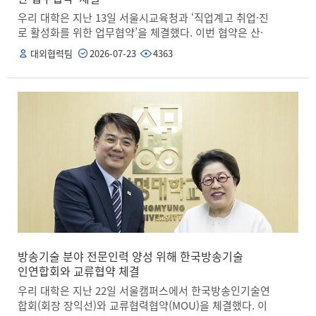
깅(Plogging) 활동으로 진행됐다. 기타교류에서는 울란바
우리 대학은 지난 13일 서울시교육청과 ‘직업계고 취업·진
토르 국립대학교 한국어학과와 함께 캠퍼스 투어와 네트
로 활성화를 위한 업무협약’을 체결했다. 이번 협약은 산·
워킹 프로그램을 진행했으며, 이를 바탕으로 양 대학 간 실
학·관 협력 체계를 바탕으로 서울시 내 직업계고등학교의
대외협력팀
2026-07-23
4363
질적인 협력 및 교류 기반을 다졌다. 한편, 상명소셜임팩트
취업 지원을 활성화하고, 학생들의 취업 및 진로 역량을 강
센터(SSIC)는 대학의 사회공헌 및 지역사회 발전을 위해
화할 수 있는 맞춤형 프로그램을 제공하기 위해 추진됐다.
다양한 활동을 펼치고 있으며, 지속적인 해외봉사활동 프
협약식에는 정동화 상명대 대학일자리본부장과 정근식 서
로그램을 통해 대한민국과 대학의 글로벌 이미지 제고에
울시교육감을 비롯해 협약 참여 대학 및 고등학교의 주요
힘쓰고 있다.
관계자들이 참석했다. 이번 협약에 따라 상명대와 서울시
교육청은 ▲직업계고 졸업예정자 및 졸업생 대상 맞춤형
직무체험, 진로 탐색, 취업 역량 강화 프로그램 확대 ▲선
취업 후학습 지원을 통한 졸업생의 진로 확장 ▲학생 진로
·취업 관련 교육 자원 및 정보 공유 ▲진로지도 연계 특수
분야 교원 직무 연수 기획·운영 ▲정부 및 지자체 지원 사
업 공동 기획 운영 등 다양한 분야에서 긴밀히 협력해 나갈
계획이다. 정동화 본부장은 “이번 협약을 계기로 직업계고
학생을 비롯한 지역 청년들이 성공적으로 사회에 진출할
수 있도록 보다 실질적인 지원을 아끼지 않을 것”이라며,
방송기술 분야 전문인력 양성 위해 한국방송기술
“서울시교육청과의 연계를 바탕으로 산·학·관 협력 네트워
인연합회와 교류협약 체결
크를 지속적으로 강화해 나가겠다”라고 밝혔다. 한편, 상
우리 대학은 지난 22일 서울캠퍼스에서 한국방송인기술연
명대 대학일자리본부는 고용노동부가 주관하는 대학일자
합회(회장 장익선)와 교류협력협약(MOU)을 체결했다. 이
리플러스센터와 일자리 첫걸음 보장센터 사업 등을 통해