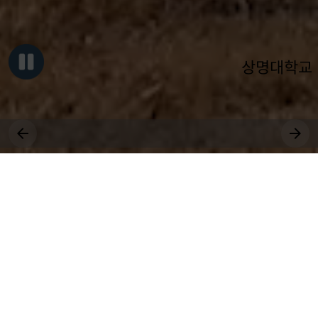
상명대학교
그대, 상명을 원천으로
세상에 솟는 샘물 되어라.
장학
취업
국제
등록
수강
공모