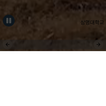
상명대학교
그대, 상명을 원천으로
세상에 솟는 샘물 되어라.
장학
취업
국제
등록
수강
공모