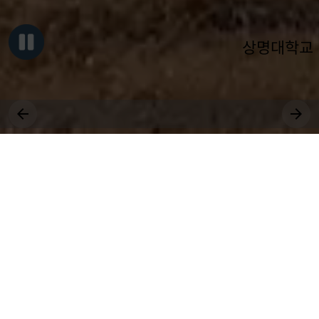
상명대학교
그대, 상명을 원천으로
세상에 솟는 샘물 되어라.
장학
취업
근로
국제
대학원
비교과
상생
전공
공모
교환학생